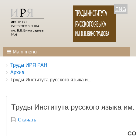
ENG
Main menu
Breadcrumbs
You
Труды ИРЯ РАН
are
Архив
here:
Труды Института русского языка и...
Труды Института русского языка им.
Скачать
СО