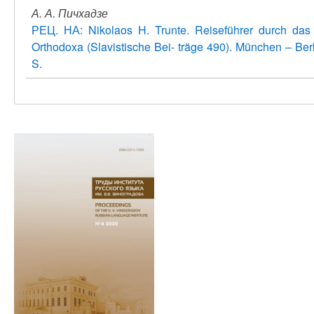
А. А. Пичхадзе
РЕЦ. НА: Nikolaos H. Trunte. Reiseführer durch das 
Orthodoxa (Slavistische Bei- träge 490). München – Ber
S.