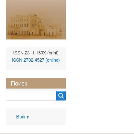
ISSN 2311-150X (print)
ISSN 2782-4527 (online)
Поиск
Search
User
Войти
account
menu