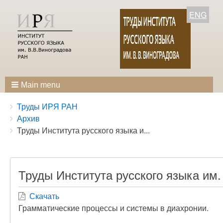
ENG
Main menu
Breadcrumbs
You
Труды ИРЯ РАН
are
Архив
here:
Труды Института русского языка и...
Труды Института русского языка им.
Скачать
Грамматические процессы и системы в диахронии.