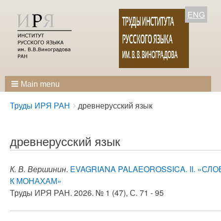
ENG
Main menu
Breadcrumbs
You
Труды ИРЯ РАН
древнерусский язык
are
here:
древнерусский язык
К. В. Вершинин
.
EVAGRIANA PALAEOROSSICA. II. «С
К МОНАХАМ»
Труды ИРЯ РАН. 2026. № 1 (47), С. 71 - 95