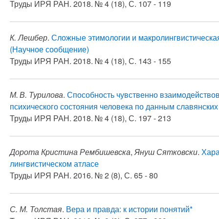
Труды ИРЯ РАН. 2018. № 4 (18), С. 107 - 119
К. Лешбер
.
Сложные этимологии и макролингвистическая п
(Научное сообщение)
Труды ИРЯ РАН. 2018. № 4 (18), С. 143 - 155
М. В. Турилова
.
Способность чувственно взаимодействов
психического состояния человека по данным славянских
Труды ИРЯ РАН. 2018. № 4 (18), С. 197 - 213
Дорота Кристина Рембишевска
,
Януш Сятковски
.
Хара
лингвистическом атласе
Труды ИРЯ РАН. 2016. № 2 (8), С. 65 - 80
С. М. Толстая
.
Вера и правда: к истории понятий*