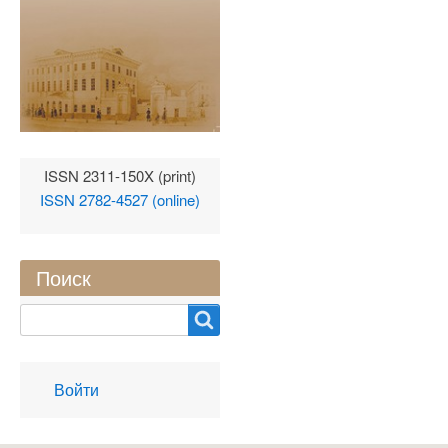
ISSN 2311-150X (print)
ISSN 2782-4527 (online)
Поиск
Search
User
Войти
account
menu