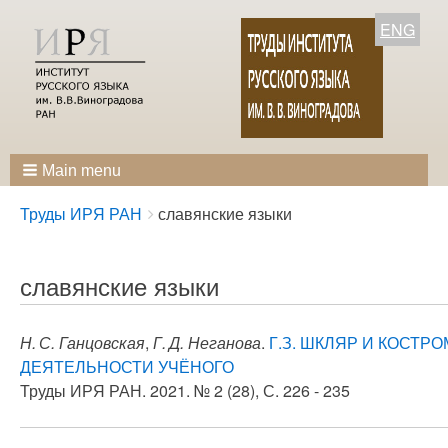
ENG
Main menu
Breadcrumbs
You
Труды ИРЯ РАН
славянские языки
are
here:
славянские языки
Н. С. Ганцовская
,
Г. Д. Неганова
.
Г.З. ШКЛЯР И КОСТ
ДЕЯТЕЛЬНОСТИ УЧЁНОГО
Труды ИРЯ РАН. 2021. № 2 (28), С. 226 - 235