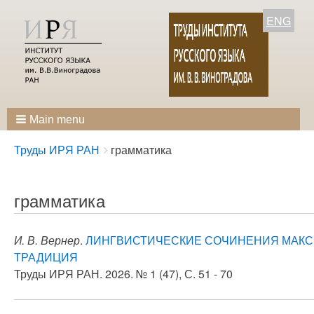
ENG
Main menu
Breadcrumbs
You
Труды ИРЯ РАН
грамматика
are
here:
грамматика
И. В. Вернер
.
ЛИНГВИСТИЧЕСКИЕ СОЧИНЕНИЯ МАКСИ
ТРАДИЦИЯ
Труды ИРЯ РАН. 2026. № 1 (47), С. 51 - 70