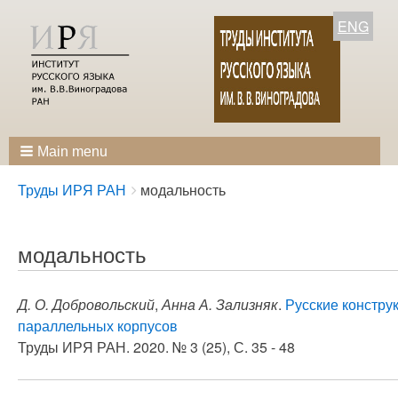
ENG
Main menu
Breadcrumbs
You
Труды ИРЯ РАН
модальность
are
here:
модальность
Д. О. Добровольский
,
Анна А. Зализняк
.
Русские констру
параллельных корпусов
Труды ИРЯ РАН. 2020. № 3 (25), С. 35 - 48