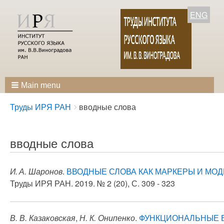
ENG
Main menu
Breadcrumbs
You
Труды ИРЯ РАН
вводные слова
are
here:
вводные слова
И. А. Шаронов
.
ВВОДНЫЕ СЛОВА КАК МАРКЕРЫ И МО
Труды ИРЯ РАН. 2019. № 2 (20), С. 309 - 323
В. В. Казаковская
,
Н. К. Онипенко
.
ФУНКЦИОНАЛЬНЫЕ 