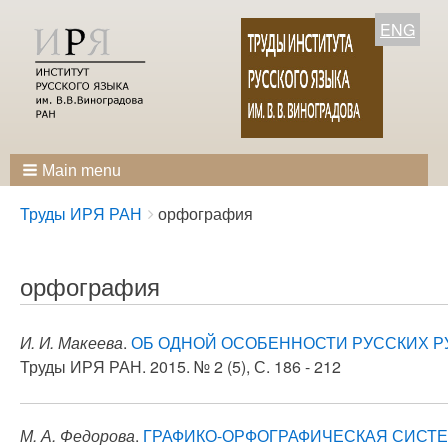
ENG
Main menu
Breadcrumbs
You
Труды ИРЯ РАН
орфография
are
here:
орфография
И. И. Макеева
.
ОБ ОДНОЙ ОСОБЕННОСТИ РУССКИХ РУ
Труды ИРЯ РАН. 2015. № 2 (5), С. 186 - 212
М. А. Федорова
.
ГРАФИКО-ОРФОГРАФИЧЕСКАЯ СИСТЕМ