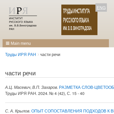
ENG
Main menu
Breadcrumbs
You
Труды ИРЯ РАН
части речи
are
here:
части речи
А.Ц. Масевич
,
В.П. Захаров
.
РАЗМЕТКА СЛОВ-ЦВЕТОО
Труды ИРЯ РАН. 2024. № 4 (42), С. 15 - 40
С. А. Крылов
.
ОПЫТ СОПОСТАВЛЕНИЯ ПОДХОДОВ К 