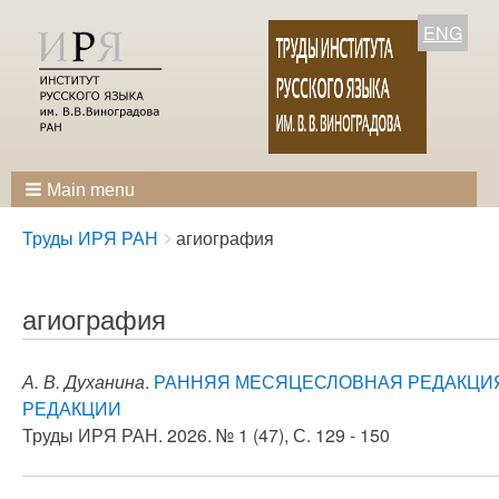
ENG
Main menu
Breadcrumbs
You
Труды ИРЯ РАН
агиография
are
here:
агиография
А. В. Духанина
.
РАННЯЯ МЕСЯЦЕСЛОВНАЯ РЕДАКЦИЯ
РЕДАКЦИИ
Труды ИРЯ РАН. 2026. № 1 (47), С. 129 - 150