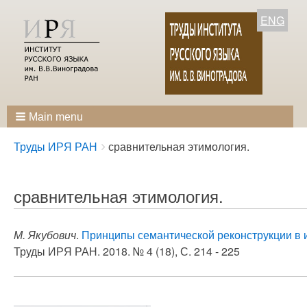
ENG
Main menu
Breadcrumbs
You
Труды ИРЯ РАН
сравнительная этимология.
are
here:
сравнительная этимология.
М. Якубович
.
Принципы семантической реконструкции в 
Труды ИРЯ РАН. 2018. № 4 (18), С. 214 - 225