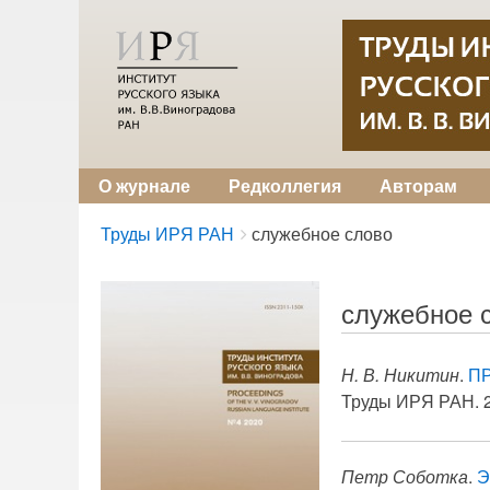
О журнале
Редколлегия
Авторам
Breadcrumbs
You
Труды ИРЯ РАН
служебное слово
are
here:
служебное 
Н. В. Никитин
.
П
Труды ИРЯ РАН. 20
Петр Соботка
.
Э