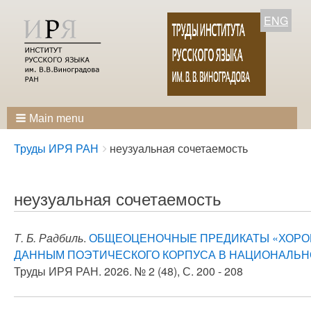
ENG
Main menu
Breadcrumbs
You
Труды ИРЯ РАН
неузуальная сочетаемость
are
here:
неузуальная сочетаемость
Т. Б. Радбиль
.
ОБЩЕОЦЕНОЧНЫЕ ПРЕДИКАТЫ «ХОРОШ
ДАННЫМ ПОЭТИЧЕСКОГО КОРПУСА В НАЦИОНАЛЬНО
Труды ИРЯ РАН. 2026. № 2 (48), С. 200 - 208