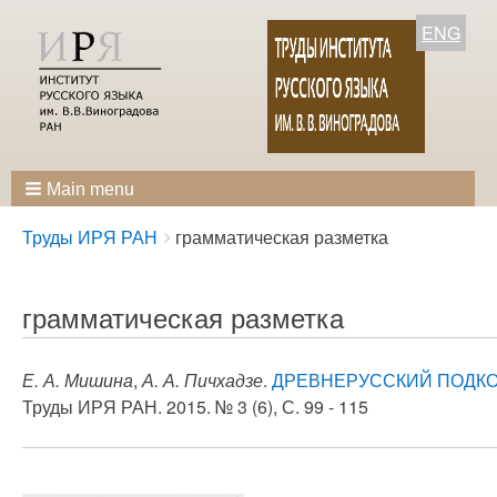
ENG
Main menu
Breadcrumbs
You
Труды ИРЯ РАН
грамматическая разметка
are
here:
грамматическая разметка
Е. А. Мишина
,
А. А. Пичхадзе
.
ДРЕВНЕРУССКИЙ ПОДКО
Труды ИРЯ РАН. 2015. № 3 (6), С. 99 - 115