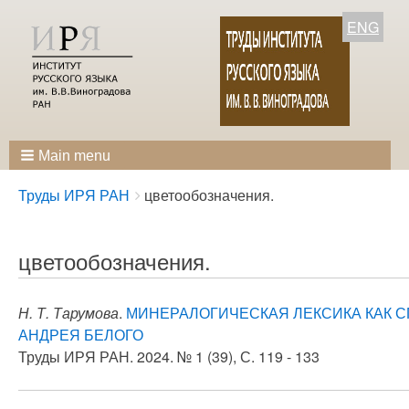
ENG
Main menu
Breadcrumbs
You
Труды ИРЯ РАН
цветообозначения.
are
here:
цветообозначения.
Н. Т. Тарумова
.
МИНЕРАЛОГИЧЕСКАЯ ЛЕКСИКА КАК 
АНДРЕЯ БЕЛОГО
Труды ИРЯ РАН. 2024. № 1 (39), С. 119 - 133