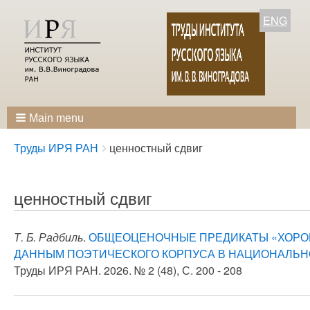
ENG
Main menu
Breadcrumbs
You
Труды ИРЯ РАН
ценностный сдвиг
are
here:
ценностный сдвиг
Т. Б. Радбиль
.
ОБЩЕОЦЕНОЧНЫЕ ПРЕДИКАТЫ «ХОРОШ
ДАННЫМ ПОЭТИЧЕСКОГО КОРПУСА В НАЦИОНАЛЬНО
Труды ИРЯ РАН. 2026. № 2 (48), С. 200 - 208