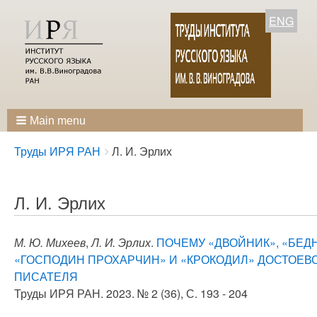
ENG
Main menu
Breadcrumbs
You
Труды ИРЯ РАН
Л. И. Эрлих
are
here:
Л. И. Эрлих
М. Ю. Михеев
,
Л. И. Эрлих
.
ПОЧЕМУ «ДВОЙНИК», «БЕД
«ГОСПОДИН ПРОХАРЧИН» И «КРОКОДИЛ» ДОСТОЕВ
ПИСАТЕЛЯ
Труды ИРЯ РАН. 2023. № 2 (36), С. 193 - 204