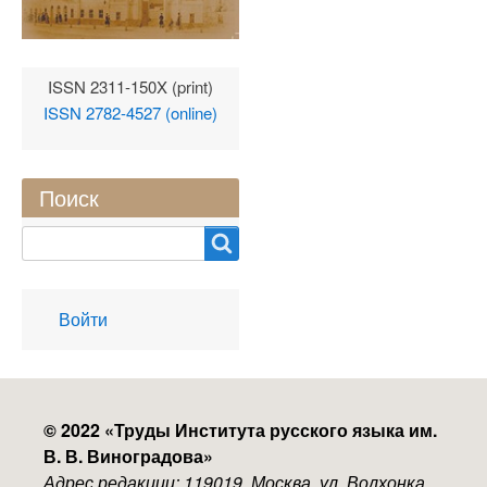
ISSN 2311-150X (print)
ISSN 2782-4527 (online)
Поиск
Search
User
Войти
account
menu
© 2022 «
Труды Института русского языка им.
В. В. Виноградова
»
Адрес редакции: 119019, Москва, ул. Волхонка,