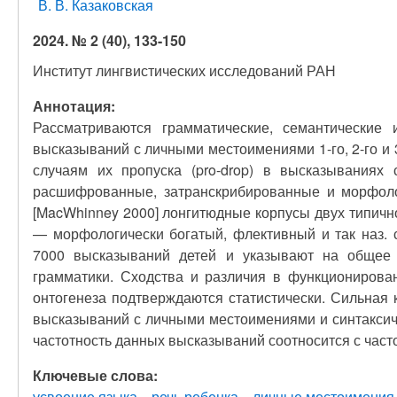
В. В. Казаковская
2024. № 2 (40), 133-150
Институт лингвистических исследований РАН
Аннотация:
Рассматриваются грамматические, семантические 
высказываний с личными местоимениями 1-го, 2-го и 3
случаям их пропуска (pro-drop) в высказываниях
расшифрованные, затранскрибированные и морфоло
[MacWhinney 2000] лонгитюдные корпусы двух типичн
— морфологически богатый, флективный и так наз.
7000 высказываний детей и указывают на общее
грамматики. Сходства и различия в функциониров
онтогенеза подтверждаются статистически. Сильная
высказываний с личными местоимениями и синтаксич
частотность данных высказываний соотносится с част
Ключевые слова:
усвоение языка
речь ребенка
личные местоимения