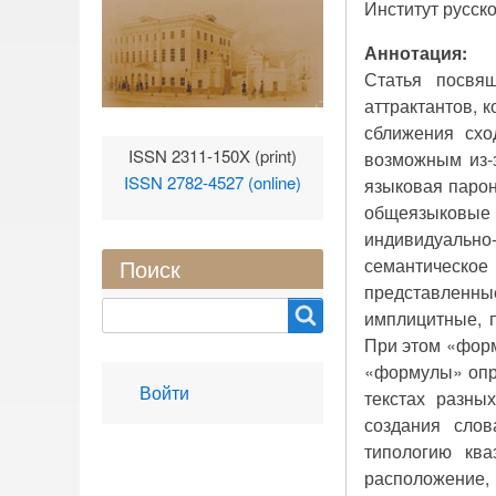
Институт русско
Аннотация:
Статья посвящ
аттрактантов, 
сближения схо
ISSN 2311-150X (print)
возможным из-
ISSN 2782-4527 (online)
языковая парон
общеязыковые
индивидуальн
семантическо
Поиск
представленны
Search
имплицитные, 
При этом «форм
«формулы» опр
User
Войти
текстах разны
account
создания слов
menu
типологию ква
расположение,