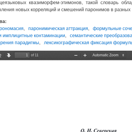
еязыковых квазиморфем-этимонов, такой словарь обла
ления новых корреляций и смешений паронимов в разных 
ва:
рономасия
паронимическая аттракция
формульные соче
и имплицитные контаминации
семантические преобразов
ирения парадигмы
лексикографическая фиксация формул