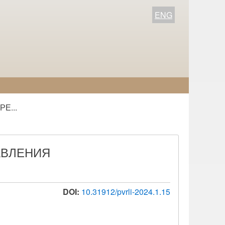
ENG
Е...
АВЛЕНИЯ
DOI:
10.31912/pvrli-2024.1.15