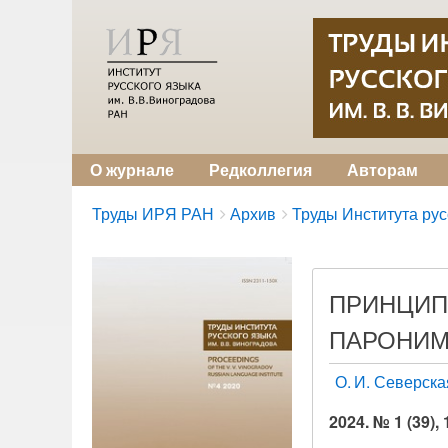
О журнале
Редколлегия
Авторам
Breadcrumbs
You
Труды ИРЯ РАН
Архив
Труды Института русс
are
here:
ПРИНЦИП
ПАРОНИМ
О. И. Северска
2024. № 1 (39),