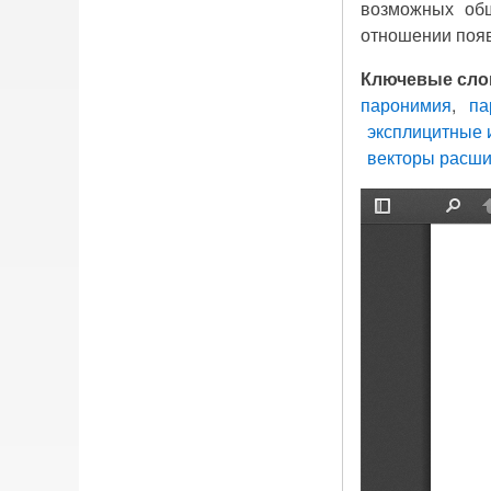
возможных общ
отношении появ
Ключевые сло
паронимия
па
эксплицитные 
векторы расш