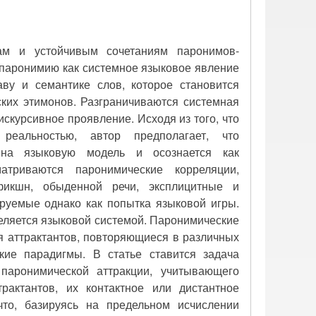
мам и устойчивым сочетаниям паронимов-
 паронимию как системное языковое явление
ву и семантике слов, которое становится
ких этимонов. Разграничиваются системная
скурсивное проявление. Исходя из того, что
реальностью, автор предполагает, что
я на языковую модель и осознается как
триваются паронимические корреляции,
-фикшн, обыденной речи, эксплицитные и
руемые однако как попытка языковой игры.
деляется языковой системой. Паронимические
 аттрактантов, повторяющиеся в различных
кие парадигмы. В статье ставится задача
паронимической аттракции, учитывающего
трактантов, их контактное или дистантное
то, базируясь на предельном исчислении