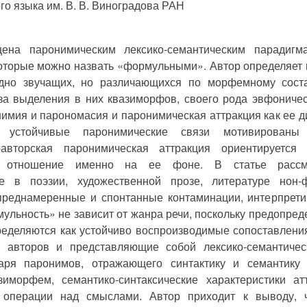
го языка им. В. В. Виноградова РАН
ена паронимическим лексико-семантическим парадиг
которые можно назвать «формульными». Автор определяет
дно звучащих, но различающихся по морфемному соста
за выделения в них квазиморфов, своего рода эвфоничес
имия и парономасия и паронимическая аттракция как ее ди
 устойчивые паронимические связи мотивированы 
о-авторская паронимическая аттракция ориентируетс
е отношение именно на ее фоне. В статье рассма
е в поэзии, художественной прозе, литературе нон
преднамеренные и спонтанные контаминации, интерпрети
ульность» не зависит от жанра речи, поскольку предопре
еделяются как устойчиво воспроизводимые сопоставления
х авторов и представляющие собой лексико-семантичес
аря паронимов, отражающего синтактику и семантику 
зиморфем, семантико-синтаксические характеристики ат
 операции над смыслами. Автор приходит к выводу, ч