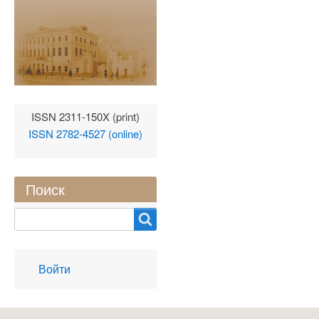
ISSN 2311-150X (print)
ISSN 2782-4527 (online)
Поиск
Search
User
Войти
account
menu