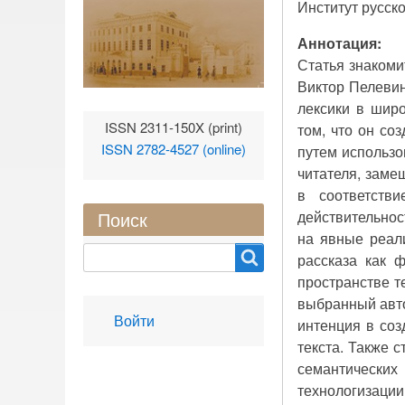
Институт русско
Аннотация:
Статья знакоми
Виктор Пелевин
лексики в шир
ISSN 2311-150X (print)
том, что он со
ISSN 2782-4527 (online)
путем использо
читателя, заме
в соответств
действительнос
Поиск
на явные реал
Search
рассказа как 
пространстве т
выбранный авто
User
Войти
интенция в соз
account
текста. Также 
menu
семантических
технологизации