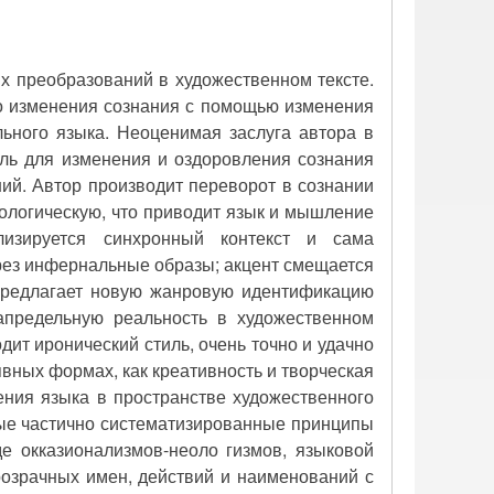
х преобразований в художественном тексте.
го изменения сознания с помощью изменения
ьного языка. Неоценимая заслуга автора в
дель для изменения и оздоровления сознания
ий. Автор производит переворот в сознании
ологическую, что приводит язык и мышление
лизируется синхронный контекст и сама
рез инфернальные образы; акцент смещается
 предлагает новую жанровую идентификацию
запредельную реальность в художественном
дит иронический стиль, очень точно и удачно
вных формах, как креативность и творческая
ения языка в пространстве художественного
рые частично систематизированные принципы
е окказионализмов-неоло гизмов, языковой
розрачных имен, действий и наименований с