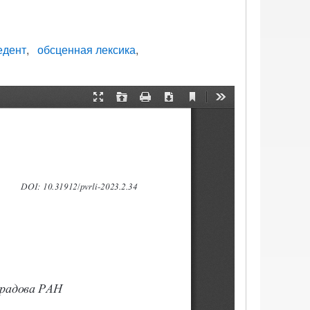
едент
обсценная лексика