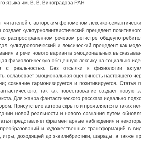
го языка им. В. В. Виноградова РАН
т читателей с авторским феноменом лексико-семантически
 создает культурнолингвистический прецедент позитивно
око распространенном речевом регистре общеупотребител
здал культурологический и лексический прецедент как мо
вания в речи нового варианта эмоциональных высказыван
щая физиологическую обсценную лексику на социально-иде
ие с реальностью. Без отсылки к физиологии актуа
ть; ослабевает эмоциональная оценочность настоящего че
ии; сознание гармонизируется и позитивируется. Статья
фантастического, так как повествование создает новую 
екста. Для жанра фантастического рассказа идеально подхо
ром. Присутствие автора скрыто и проявляется в таких нея
дании новой реальности и нового сознания путем обновл
статья представляет фрагментарные наблюдения и некото
 преобразований и художественных трансформаций в вид
, игры, доходящей до эквилибристики, шарады, а также п