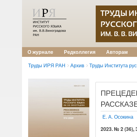
О журнале
Редколлегия
Авторам
Breadcrumbs
You
Труды ИРЯ РАН
Архив
Труды Института русс
are
here:
ПРЕЦЕДЕ
РАССКАЗЕ
Е. А. Осокина
2023. № 2 (36),