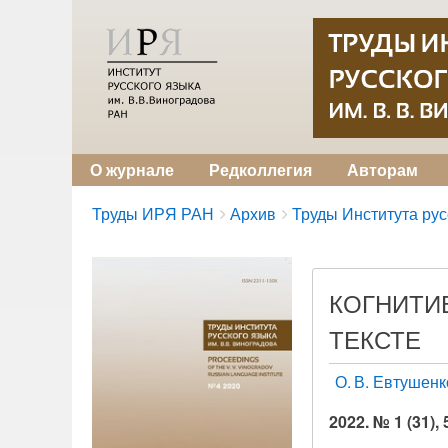
О журнале
Редколлегия
Авторам
Breadcrumbs
You
Труды ИРЯ РАН
Архив
Труды Института русс
are
here:
КОГНИТИ
ТЕКСТЕ
О. В. Евтушенк
2022. № 1 (31), 