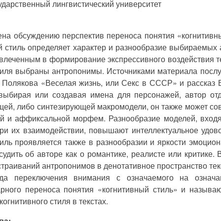
ударственный лингвистический университет
на обсуждению перспектив переноса понятия «когнитивны
й стиль определяет характер и разнообразие выбираемых
влеченным в формирование экспрессивного воздействия те
тиля выбраны антропонимы. Источниками материала посл
. Полякова «Веселая жизнь, или Секс в СССР» и рассказ 
, выбирая или создавая имена для персонажей, автор о
щей, либо синтезирующей макромодели, он также может со
ой и аффиксальной морфем. Разнообразие моделей, вход
и их взаимодействии, повышают интеллектуальное удово
иль проявляется также в разнообразии и яркости эмоцио
удить об авторе как о романтике, реалисте или критике.
траиваний антропонимов в денотативное пространство тек
ода переключения внимания с означаемого на означа
рного переноса понятия «когнитивный стиль» и называ
огнитивного стиля в текстах.
ва: