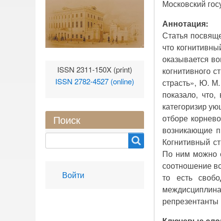
Московский гос
Аннотация:
Статья посвяще
что когнитивны
оказывается во
ISSN 2311-150X (print)
когнитивного с
ISSN 2782-4527 (online)
страсть», Ю. М
показало, что
категоризир ую
отборе корнев
Поиск
возникающие пр
Search
Когнитивный ст
По ним можно с
соотношение вс
User
Войти
то есть своб
account
междисциплина
menu
репрезентанты к
Ключевые сло