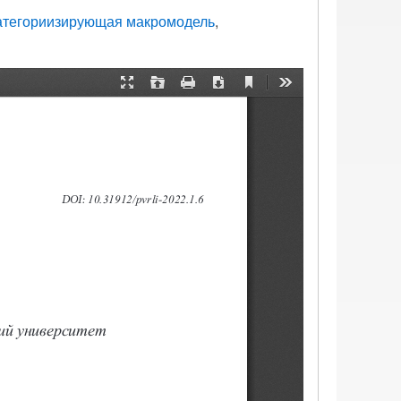
тегориизирующая макромодель