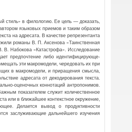
й стиль» в филологию. Ее цель — доказать,
 автором языковых приемов и таким образом
кста на адресата. В качестве репрезентанта
ужили романы В. П. Аксенова «Таинственная
В. В. Набокова «Катастрофа». Исследование
тдает предпочтение либо идентифицирующе-
вмещать эти макромодели, чередовать их при
ящих в макромодели, и приращения смысла,
льствие адресата от декодирования текста.
нально-оценочных коннотаций антропонимов.
 Важным показателем служит количественное
ста или в ближайшее контекстное окружение,
ющее. Делается вывод о продуктивности
ются заслуживающие дальнейшего изучения