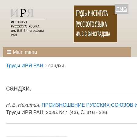
ENG
Main menu
Breadcrumbs
You
Труды ИРЯ РАН
сандхи.
are
here:
сандхи.
Н. В. Никитин
.
ПРОИЗНОШЕНИЕ РУССКИХ СОЮЗОВ И 
Труды ИРЯ РАН. 2025. № 1 (43), С. 316 - 326