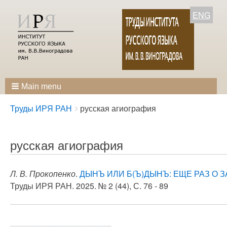
ENG
Main menu
Breadcrumbs
You
Труды ИРЯ РАН
русская агиография
are
here:
русская агиография
Л. В. Прокопенко
.
ДЫНЪ ИЛИ Б(Ъ)ДЫНЪ: ЕЩЕ РАЗ О 
Труды ИРЯ РАН. 2025. № 2 (44), С. 76 - 89