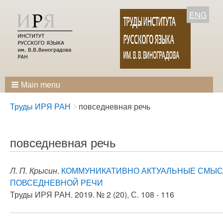
ENG
Main menu
Breadcrumbs
You
Труды ИРЯ РАН
повседневная речь
are
here:
повседневная речь
Л. П. Крысин
.
КОММУНИКАТИВНО АКТУАЛЬНЫЕ СМЫСЛ
ПОВСЕДНЕВНОЙ РЕЧИ
Труды ИРЯ РАН. 2019. № 2 (20), С. 108 - 116