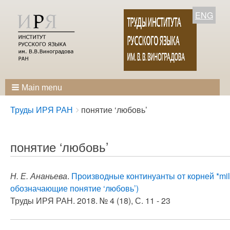
ENG
Main menu
Breadcrumbs
You
Труды ИРЯ РАН
понятие ‘любовь’
are
here:
понятие ‘любовь’
Н. Е. Ананьева
.
Производные континуанты от корней *mil-, 
обозначающие понятие ‘любовь’)
Труды ИРЯ РАН. 2018. № 4 (18), С. 11 - 23