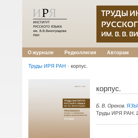
О журнале
Редколлегия
Авторам
Breadcrumbs
You
Труды ИРЯ РАН
корпус.
are
here:
корпус.
Б. В. Орехов
.
ЯЗЫ
Труды ИРЯ РАН. 20