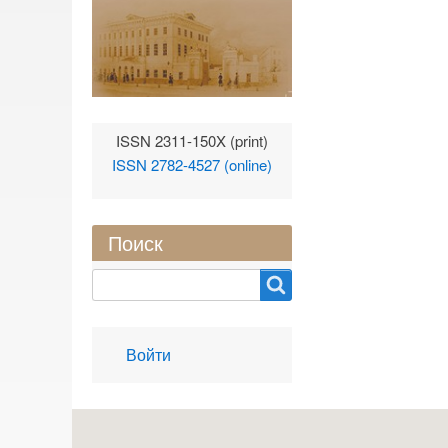
ISSN 2311-150X (print)
ISSN 2782-4527 (online)
Поиск
Search
User
Войти
account
menu