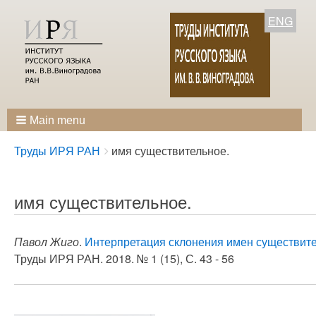
ENG
Main menu
Breadcrumbs
You
Труды ИРЯ РАН
имя существительное.
are
here:
имя существительное.
Павол Жиго
.
Интерпретация склонения имен существит
Труды ИРЯ РАН. 2018. № 1 (15), С. 43 - 56