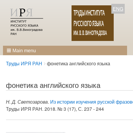
ENG
Main menu
Breadcrumbs
You
Труды ИРЯ РАН
фонетика английского языка
are
here:
фонетика английского языка
Н. Д. Светозарова
.
Из истории изучения русской фразов
Труды ИРЯ РАН. 2018. № 3 (17), С. 237 - 244