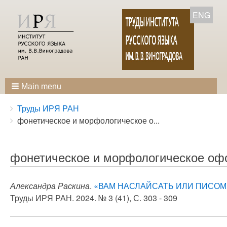
ENG
Main menu
Breadcrumbs
You
Труды ИРЯ РАН
are
фонетическое и морфологическое о...
here:
фонетическое и морфологическое о
Александра Раскина
.
«ВАМ НАСЛАЙСАТЬ ИЛИ ПИСОМ
Труды ИРЯ РАН. 2024. № 3 (41), С. 303 - 309