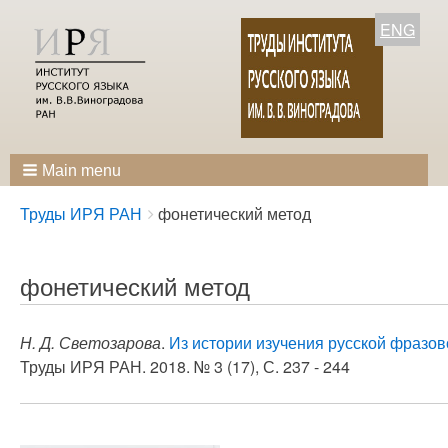
ENG
Main menu
Breadcrumbs
You
Труды ИРЯ РАН
фонетический метод
are
here:
фонетический метод
Н. Д. Светозарова
.
Из истории изучения русской фразов
Труды ИРЯ РАН. 2018. № 3 (17), С. 237 - 244