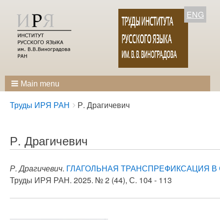
ENG
Main menu
Breadcrumbs
You
Труды ИРЯ РАН
Р. Драгичевич
are
here:
Р. Драгичевич
Р. Драгичевич
.
ГЛАГОЛЬНАЯ ТРАНСПРЕФИКСАЦИЯ В
Труды ИРЯ РАН. 2025. № 2 (44), С. 104 - 113