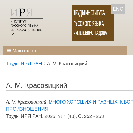
ENG
Main menu
Breadcrumbs
You
Труды ИРЯ РАН
А. М. Красовицкий
are
here:
А. М. Красовицкий
А. М. Красовицкий
.
МНОГО ХОРОШИХ И РАЗНЫХ: К В
ПРОИЗНОШЕНИЯ
Труды ИРЯ РАН. 2025. № 1 (43), С. 252 - 263