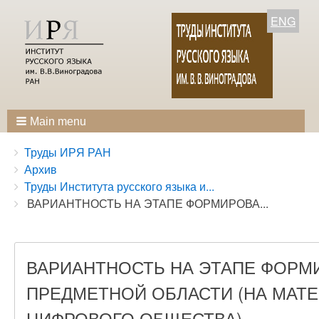
ENG
Main menu
Breadcrumbs
You
Труды ИРЯ РАН
are
Архив
here:
Труды Института русского языка и...
ВАРИАНТНОСТЬ НА ЭТАПЕ ФОРМИРОВА...
ВАРИАНТНОСТЬ НА ЭТАПЕ ФОР
ПРЕДМЕТНОЙ ОБЛАСТИ (НА МАТ
ЦИФРОВОГО ОБЩЕСТВА)