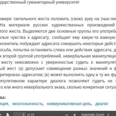
ударственный гуманитарный университет
имере тактильного жеста положить (свою) руку на (чью-л
 На материале русских художественных произведений
того жеста. Выделяются две основные группы его употребл
плые чувства к адресату, сообщает ему какую-то важную
сполнитель побуждает адресата совершить некоторые дейст
осьба, попытка остановить слова или действия адресата, д
 второй группой употреблений, невербальная манипуляция
 жесту невозможно с уверенностью судить о манипулят
ый жест (а) допускает совмещение разных значений и ф
ретирован адресатом; (в) может выполнять одну и ту же ф
пулятивном характере диалога позволяют судить не 
о или иного невербального знака, сколько конкретная ситу
ва:
яция
многозначность
коммуникативная цель
диалог