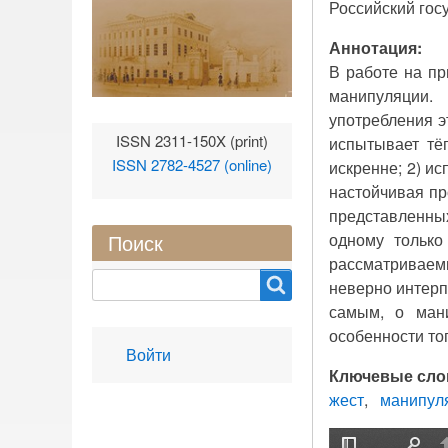
Российский гос
Аннотация:
В работе на пр
манипуляции.
употребления э
ISSN 2311-150X (print)
испытывает тё
ISSN 2782-4527 (online)
искренне; 2) и
настойчивая пр
представленных
одному только
Поиск
рассматриваем
Search
неверно интерп
самым, о мани
особенности тог
User
Войти
account
Ключевые сло
menu
жест
манипул