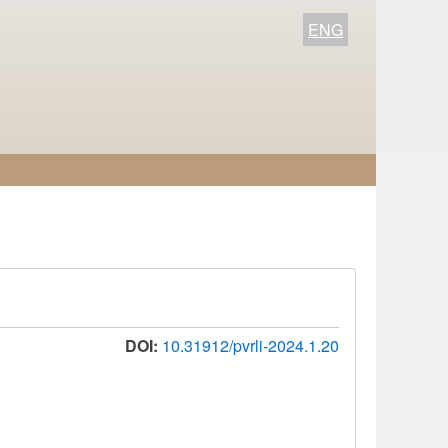
ENG
DOI:
10.31912/pvrli-2024.1.20