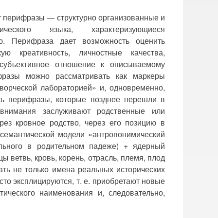
ют перифразы — структурно организованные и
ческого языка, характеризующиеся
ью. Перифраза дает возможность оценить
ую креативность, личностные качества,
о субъективное отношение к описываемому
фразы можно рассматривать как маркеры
«творческой лабораторией» и, одновременно,
ись перифразы, которые позднее перешли в
 внимания заслуживают родственные или
ез кровное родство, через его позицию в
-семантической модели «антропонимический
ельного в родительном падеже) + ядерный
ы ветвь, кровь, корень, отрасль, племя, плод
ать не только имена реальных исторических
то эксплицируются, т. е. приобретают новые
тического наименования и, следовательно,