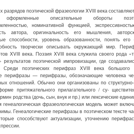
х разрядов поэтической фразеологии XVIII века составля
ки оформленные описательные обороты поэти
мленностью, номинативной функцией, экспрессивност
ость автора, оригинальность его мышления, авторск
ные способности, уровень образованности, понять ег
собность творчески описывать окружающий мир. Пери
тов XVIII века. Поэзия XVIII века служила своего рода 
» результатов поэтической импровизации, где создавал
. Среди поэтических перифраз XVIII века большого
ие перифразы — перифразы, обозначающие человека чер
ных отношений. Обычно они организованы по структурно
форме притяжательного прилагательного / су- ществит
мин родства (дочь, сын, внук и пр.) или лексические единиц
м генеалогическая фразеологическая модель может включ
нимы. Генеалогические перифразы в поэтическом тексте час
оторые способствуют актуализации, уточнению перифрас
спрессии.