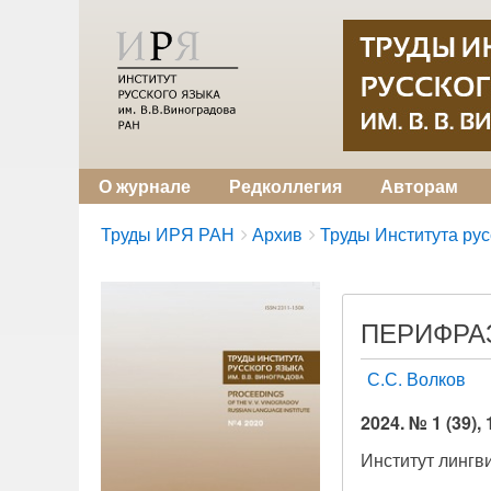
О журнале
Редколлегия
Авторам
Breadcrumbs
You
Труды ИРЯ РАН
Архив
Труды Института русс
are
here:
ПЕРИФРАЗ
С.С. Волков
2024. № 1 (39),
Институт лингв