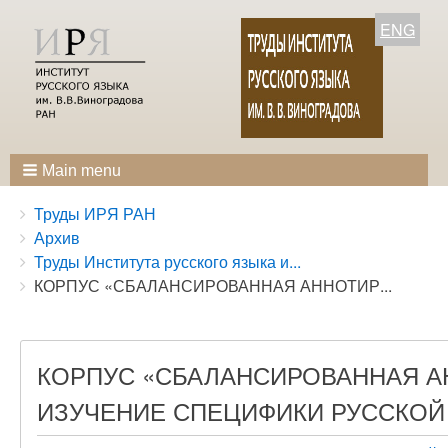
ENG
Main menu
Breadcrumbs
You
Труды ИРЯ РАН
are
Архив
here:
Труды Института русского языка и...
КОРПУС «СБАЛАНСИРОВАННАЯ АННОТИР...
КОРПУС «СБАЛАНСИРОВАННАЯ АН
ИЗУЧЕНИЕ СПЕЦИФИКИ РУССКОЙ