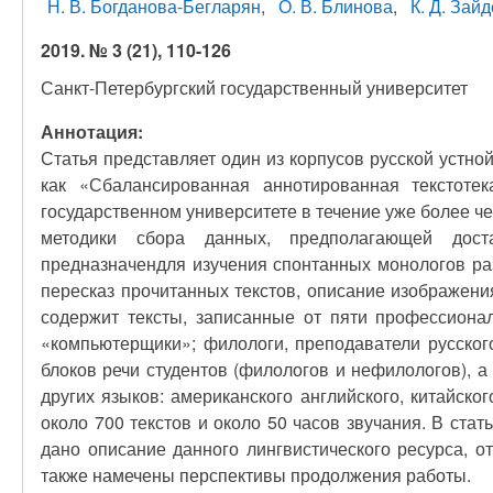
Н. В. Богданова-Бегларян
О. В. Блинова
К. Д. Зайд
2019. № 3 (21), 110-126
Санкт-Петербургский государственный университет
Аннотация:
Статья представляет один из корпусов русской устно
как «Сбалансированная аннотированная текстотек
государственном университете в течение уже более че
методики сбора данных, предполагающей дост
предназначендля изучения спонтанных монологов раз
пересказ прочитанных текстов, описание изображения
содержит тексты, записанные от пяти профессионал
«компьютерщики»; филологи, преподаватели русског
блоков речи студентов (филологов и нефилологов), 
других языков: американского английского, китайско
около 700 текстов и около 50 часов звучания. В ста
дано описание данного лингвистического ресурса, 
также намечены перспективы продолжения работы.