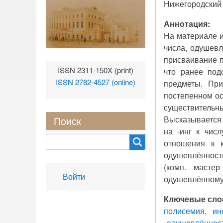
Нижегородский 
Аннотация:
На материале и
числа, одушевл
присваивание п
ISSN 2311-150X (print)
что ранее под
ISSN 2782-4527 (online)
предметы. При
постепенном ос
существительн
Высказывается 
Поиск
на -инг к чис
Search
отношения к к
одушевлённост
(комп. масте
User
Войти
одушевлённому)
account
menu
Ключевые сло
полисемия
ин
одушевлённост