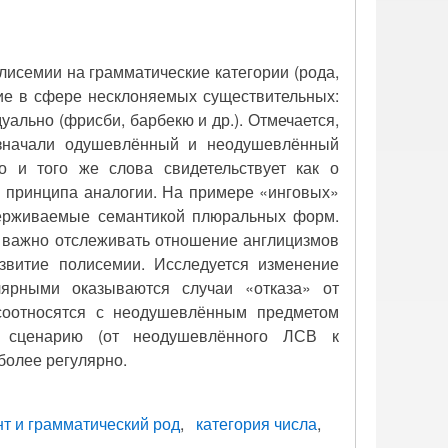
исемии на грамматические категории (рода,
ние в сфере несклоняемых существительных:
ально (фрисби, барбекю и др.). Отмечается,
означали одушевлённый и неодушевлённый
 и того же слова свидетельствует как о
и принципа аналогии. На примере «инговых»
держиваемые семантикой плюральных форм.
е важно отслеживать отношение англицизмов
азвитие полисемии. Исследуется изменение
лярными оказываются случаи «отказа» от
соотносятся с неодушевлённым предметом
у сценарию (от неодушевлённого ЛСВ к
более регулярно.
нт и грамматический род
категория числа