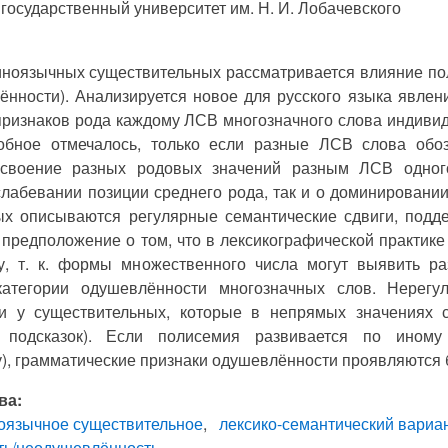
государственный университет им. Н. И. Лобачевского
ноязычных существительных рассматривается влияние пол
ённости). Анализируется новое для русского языка явле
ризнаков рода каждому ЛСВ многозначного слова индивиду
обное отмечалось, только если разные ЛСВ слова об
своение разных родовых значений разным ЛСВ одного
лабевании позиции среднего рода, так и о доминировани
ых описываются регулярные семантические сдвиги, под
предположение о том, что в лексикографической практик
лу, т. к. формы множественного числа могут выявить р
атегории одушевлённости многозначных слов. Нерегу
и у существительных, которые в непрямых значениях 
р подсказок). Если полисемия развивается по ином
, грамматические признаки одушевлённости проявляются 
ва:
оязычное существительное
лексико-семантический вариа
ь/неодушевлённость.