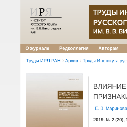
О журнале
Редколлегия
Авторам
Breadcrumbs
You
Труды ИРЯ РАН
Архив
Труды Института русс
are
here:
ВЛИЯНИЕ
ПРИЗНАК
Е. В. Маринов
2019. № 2 (20),