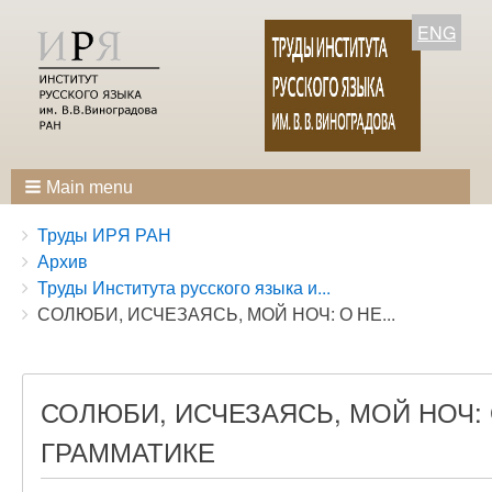
ENG
Main menu
Breadcrumbs
You
Труды ИРЯ РАН
are
Архив
here:
Труды Института русского языка и...
СОЛЮБИ, ИСЧЕЗАЯСЬ, МОЙ НОЧ: О НЕ...
СОЛЮБИ, ИСЧЕЗАЯСЬ, МОЙ НОЧ:
ГРАММАТИКЕ