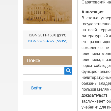
Саратовский на
Аннотация:
В статье утвер
государственно
на всей терри
ISSN 2311-150X (print)
литературный я
ISSN 2782-4527 (online)
его разновидн
сожалению, не 
влиянием меня
влиянием, в за
Поиск
через соблюден
Search
функциональн
нелитературны
обязаны владет
User
Войти
пользователям
account
доказательств
menu
заслуживает об
учебники для и