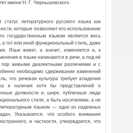
ет имени Н. Г. Чернышевского
т статус литературного русского языка как
ности, которые позволяют его использование
то государственным языком является весь
, а тот или иной функциональный стиль, даже
я. Язык живет, а значит, изменяется и, к
енения в языке начинаются в речи, а под её
х пор живыми диалектными различиями и с
особенно необходимо сдерживание изменений
ль, что речевая культура требует владения
ыка и наличия хотя бы представлений о
енные должности и, шире, публичные люди
ционального стиля, а быть носителями, а не
я литературным языком — одно из надежных
адач. Указывается, что особого внимания
странного, в частности, утверждается, что