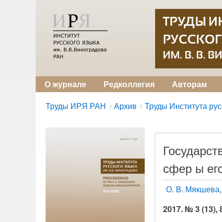
О журнале
Редколлегия
Авторам
Breadcrumbs
You
Труды ИРЯ РАН
Архив
Труды Института русс
are
here:
Государст
сфер ы ег
О. В. Мякшева
2017. № 3 (13), 