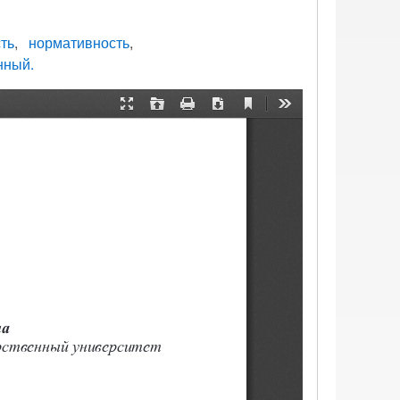
ть
нормативность
нный.