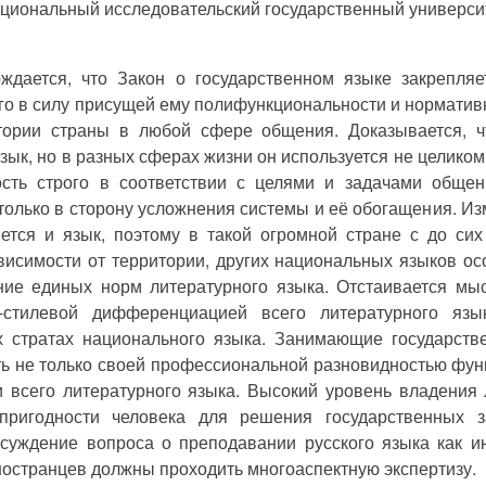
циональный исследовательский государственный университ
ждается, что Закон о государственном языке закрепляе
го в силу присущей ему полифункциональности и норматив
тории страны в любой сфере общения. Доказывается, ч
зык, но в разных сферах жизни он используется не целиком
ость строго в соответствии с целями и задачами общени
только в сторону усложнения системы и её обогащения. Изм
ется и язык, поэтому в такой огромной стране с до си
висимости от территории, других национальных языков 
ие единых норм литературного языка. Отстаивается мыс
о-стилевой дифференциацией всего литературного яз
х стратах национального языка. Занимающие государств
ь не только своей профессиональной разновидностью функ
и всего литературного языка. Высокий уровень владени
 пригодности человека для решения государственных з
суждение вопроса о преподавании русского языка как ино
ностранцев должны проходить многоаспектную экспертизу.