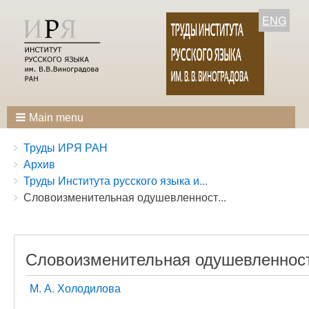
ENG
Main menu
Breadcrumbs
You
Труды ИРЯ РАН
are
Архив
here:
Труды Института русского языка и...
Словоизменительная одушевленност...
Словоизменительная одушевленност
М. А. Холодилова