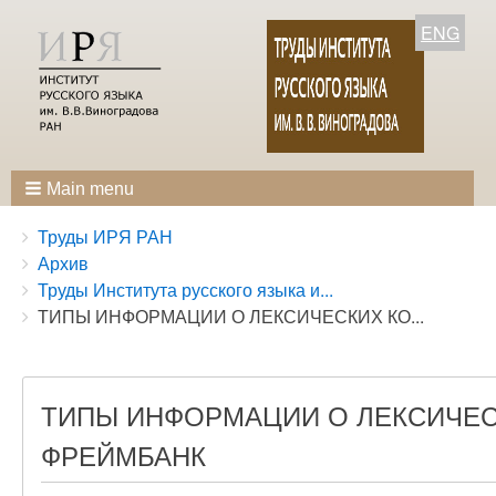
ENG
Main menu
Breadcrumbs
You
Труды ИРЯ РАН
are
Архив
here:
Труды Института русского языка и...
ТИПЫ ИНФОРМАЦИИ О ЛЕКСИЧЕСКИХ КО...
ТИПЫ ИНФОРМАЦИИ О ЛЕКСИЧЕС
ФРЕЙМБАНК