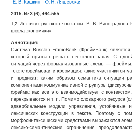
Е. В. Кашкин
О. Н. Ляшевская
2015. № 3 (6), 464-555
1,2 Институт русского языка им. В. В. Виноградов
школа экономики»
Аннотация:
Система Russian FrameBank (ФреймБанк) является 
который призван решать несколько задач. C одно
ситуаций через формализованные схемы — фреймы. Р
тексте фреймовая информация: какие участники ситуа
и предикат; каким образом семантика ситуации ра
компонентами коммуникативной структуры (дискурсив
фрейма; как все это взаимодействует с контекстом
перекрываются и т. п. Помимо словарного ресурса (с
адвербиальные модели управления, устойчивые и
лексических конструкций в тексте. Поэтому с по
морфосинтаксическими средствами выражаются элеме
лексико-семантические ограничения преодолева