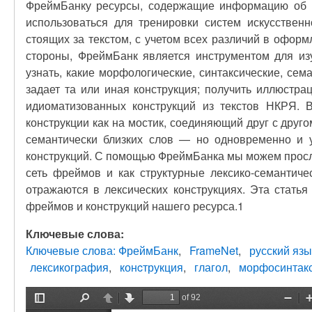
ФреймБанку ресурсы, содержащие информацию об и
использоваться для тренировки систем искусственн
стоящих за текстом, с учетом всех различий в оформ
стороны, ФреймБанк является инструментом для изу
узнать, какие морфологические, синтаксические, се
задает та или иная конструкция; получить иллюстр
идиоматизованных конструкций из текстов НКРЯ. В
конструкции как на мостик, соединяющий друг с друг
семантически близких слов — но одновременно и у
конструкций. С помощью ФреймБанка мы можем просле
сеть фреймов и как структурные лексико-семантиче
отражаются в лексических конструкциях. Эта статья
фреймов и конструкций нашего ресурса.1
Ключевые слова:
Ключевые слова: ФреймБанк
FrameNet
русский язы
лексикография
конcтрукция
глагол
морфосинтак