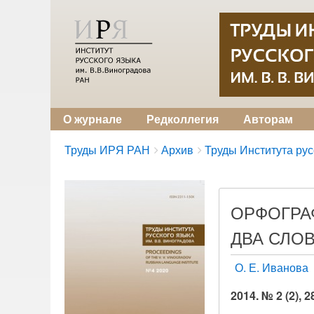
О журнале
Редколлегия
Авторам
Breadcrumbs
You
Труды ИРЯ РАН
Архив
Труды Института русс
are
here:
ОРФОГРА
ДВА СЛОВ
О. Е. Иванова
2014. № 2 (2), 