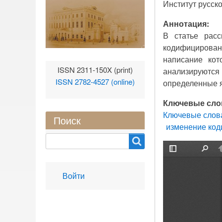
Институт русско
Аннотация:
В статье рас
кодифицированн
написание кот
ISSN 2311-150X (print)
анализируются
ISSN 2782-4527 (online)
определенные 
Ключевые сло
Ключевые слов
Поиск
изменение код
Search
User
Войти
account
menu