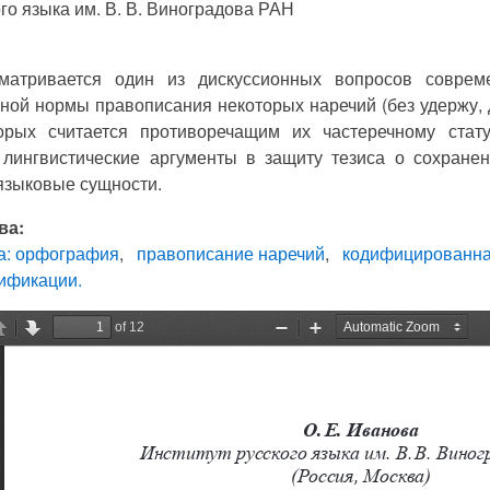
го языка им. В. В. Виноградова РАН
сматривается один из дискуссионных вопросов совре
ой нормы правописания некоторых наречий (без удержу, до 
орых считается противоречащим их частеречному стат
 лингвистические аргументы в защиту тезиса о сохранен
языковые сущности.
ва:
а: орфография
правописание наречий
кодифицированна
ификации.